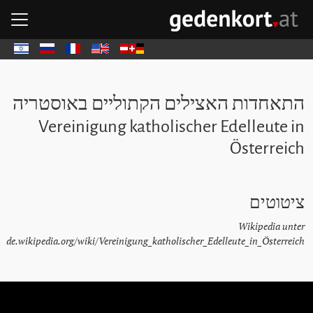
דל
דל
ד
פת
GEDENKOR - דף הבית
Deutsch
English
Français
Русский
עבר
התאחדות האצילים הקתוליים באוסטריה
Vereinigung katholischer Edelleute in
Österreich
ציטוטים
Wikipedia unter
de.wikipedia.org/wiki/Vereinigung_katholischer_Edelleute_in_Österreich
לג על אבני נגף