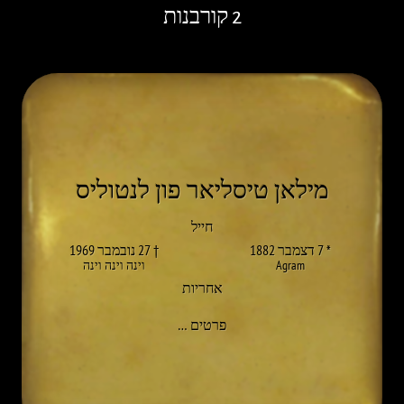
2 קורבנות
מילאן טיסליאר פון לנטוליס
חייל
* 7 דצמבר 1882
† 27 נובמבר 1969
Agram
וינה וינה וינה
אחריות
אל MILAN TISLJAR VON LENTULIS
פרטים
…