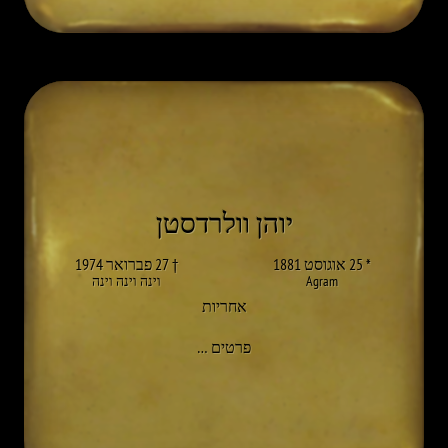
יוהן וולרדסטן
* 25 אוגוסט 1881
† 27 פברואר 1974
Agram
וינה וינה וינה
אחריות
אל JOHANN WALDSTÄTTEN
פרטים
…