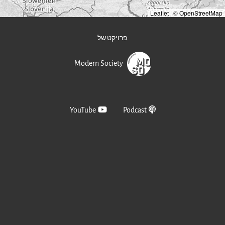
Leaflet
|
©
OpenStreetMap
פרויקט של
Modern Society
YouTube
Podcast
Spotify
Apple Podcast
AntennaPod
YouTube Music
בשיתוף פעולה עם
eichischen Widerstandes (DÖW)