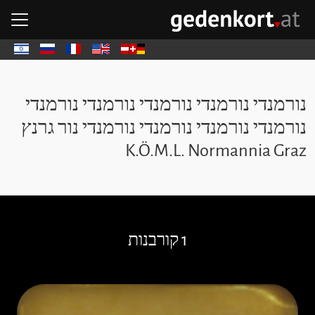
דל
דל
ד
פת
GEDENKOR - דף הבית
Deutsch
English
Français
Русский
עבר
נורמנדי נורמנדי נורמנדי נורמנדי נורמנדי
נורמנדי נורמנדי נורמנדי נורמנדי נור גרנץ
K.Ö.M.L. Normannia Graz
לג על אבני נגף
1 קורבנות