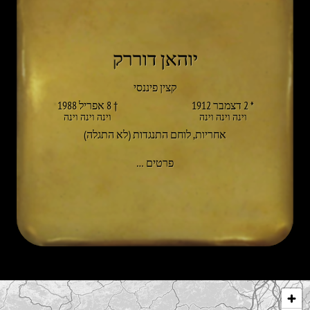
יוהאן דוררק
קצין פיננסי
* 2 דצמבר 1912
† 8 אפריל 1988
וינה וינה וינה
וינה וינה וינה
אחריות
,
לוחם התנגדות (לא התגלה)
אל JOHANN DORREK
פרטים
…
לג על המפה