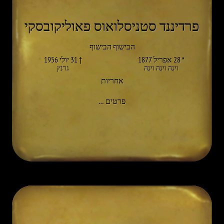
פרדיננד סטניסלואוס פאוליקובסקי
הבישוף הבישוף
* 28 אפריל 1877
† 31 יולי 1956
וינה וינה וינה
גרנץ
אחריות
אל FERDINAND STANISLAUS PAWLIKOWSKI
פרטים
…