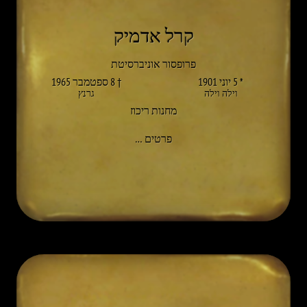
קרל אדמיק
פרופסור אוניברסיטת
* 5 יוני 1901
† 8 ספטמבר 1965
וילה וילה
גרנץ
מחנות ריכוז
אל KARL ADAMIK
פרטים
…