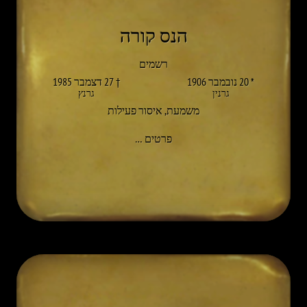
הנס קורה
רשמים
* 20 נובמבר 1906
† 27 דצמבר 1985
גרנין
גרנץ
משמעת
,
איסור פעילות
אל HANS KOREN
פרטים
…