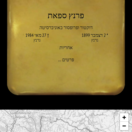
פרנץ ספאת
דוקטור ופרופסור באוניברסיטה
* 2 דצמבר 1899
† 27 מאי 1984
גרנץ
גרנץ
אחריות
אל FRANZ SPATH
פרטים
…
לג על המפה