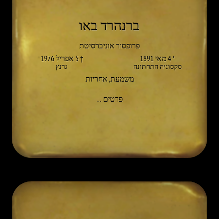
ברנהרד באו
פרופסור אוניברסיטת
* 4 מאי 1891
† 5 אפריל 1976
סקסוניה התחתונה
גרנץ
משמעת
,
אחריות
אל BERNHARD BAULE
פרטים
…