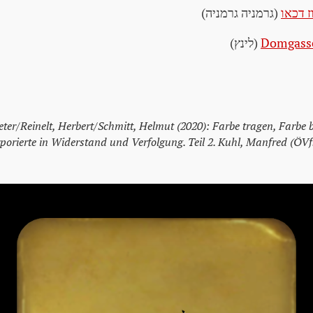
 דכאו
(גרמניה גרמניה)
Domgass
(לינץ)
eter/Reinelt, Herbert/Schmitt, Helmut (2020): Farbe tragen, Farbe 
porierte in Widerstand und Verfolgung. Teil 2. Kuhl, Manfred (ÖVf