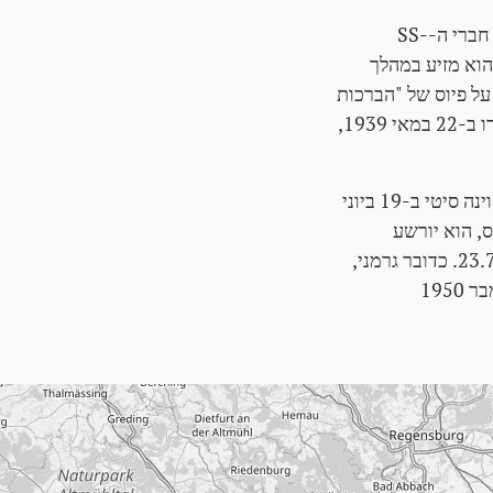
כמו אדולף היטלר אחרי ה-12 במרץ 1938 בלינץ, וולטר נסטור מגיע במחלוקת במלון עם חברי ה-SS-
Leibstand והוא מוכים ללא הכרה על ידיהם. החברה שלו תהיה סגורה. בקיץ 1938 הוא מזיע במהלך
על פיוס של "הברכות
Override לאחר שחרורו ב-22 במאי 1939,
לאחר המלחמה, וולטר נסטור עובד לראשונה בחברת אחיו קורט בווינה. הוא מונה לאולם וינה סיטי ב-19 ביוני
, הוא יורשע
מהרוסים לבלאטיסה. הוא יכול למנוע את ההאשמה הזו בהצלחה, והוא ישוחרר ב-23.7.1945. כדובר גרמני,