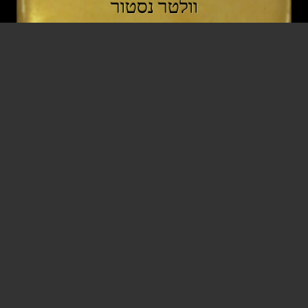
וולטר נסטור
עורכי דין
* 26 מאי 1903
† 31 דצמבר 1950
גרנץ
לא זמין
איסור פעילות
,
אחריות
,
מחנות ריכוז
AntennaPod