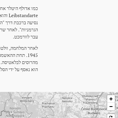
נסיעה ברכבת דרך "הי
הגרמניות". לאחר שרידו יהיה ב-5
עבר לוורמכט.
1945. תחת ההאש
הוא נאסף על ידי הסלובקי
לג על המפה