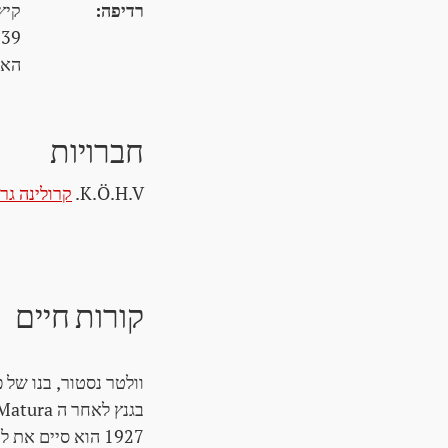
רדיפה:
קיץ 1938 - .1938
39,
האיסור ע
חברויות
K.Ö.H.V.
קרולינה גר
קורות חיים
וולטר נסטור, בנו של
1927 הוא סיים את לימודיו עם הדוקטורט כדוקטור iuris והופך לעורך דין בלינץ.