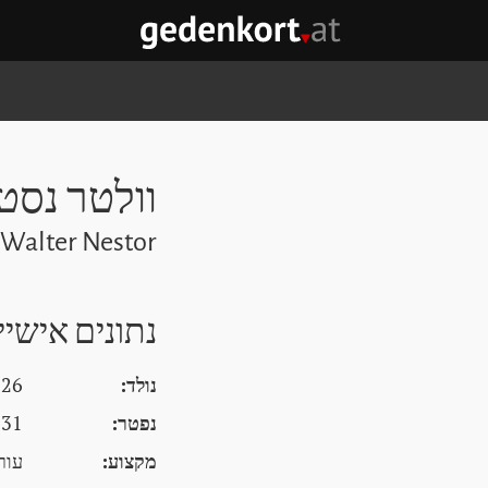
GEDENKORT - דף הבית
וולטר נסט
 Walter Nestor
נתונים אישיי
נולד:
26 מאי 1903, גרנץ
נפטר:
31 דצמבר 1950, לא זמין
מקצוע:
עורכ