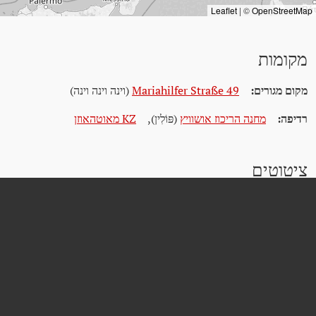
Leaflet
|
©
OpenStreetMap
מקומות
מקום מגורים:
Mariahilfer Straße 49
(וינה וינה וינה)
רדיפה:
מחנה הריכוז אושוויץ
(פּוֹלִין)
,
KZ מאוטהאוזן
ציטוטים
Wiener Stadt- und Landesarchiv (WStLA)
Dokumentationsarchiv des österreichischen Widerstands (DÖW)
Gedenkstätte Mauthausen unter https://www.mauthausen-
memorial.org/assets/uploads/mauthausen-memorial-jahrbuch2007.pdf