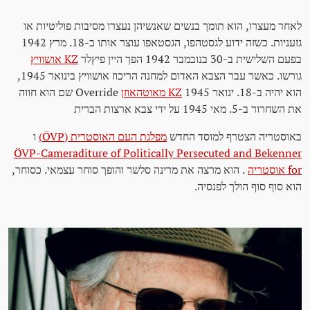
לאחר מעצרו, הוא תומך בנשים שאנשיהן נעצרו מסיבות פוליטיות או
גזעניות. כשזה ידוע לגסטהפו, הגסטאפו עוצר אותו ב-18. מרץ 1942
בפעם השלישית ב-30 בנובמבר 1942 הפך היין פיץלר
KZ אושוויץ
גורשו. כאשר עבר הצבא האדום למחנה הריכוז אושוויץ בינואר 1945,
הוא יהיה ב-18. ינואר 1945
KZ מאוטהאוזן
Override שם הוא חווה
את השחרור ב-5. מאי 1945 על ידי צבא ארצות הברית
באוסטריה הצטרף למוסד החדש
מפלגת העם האוסטרית (ÖVP)
ו
ÖVP-Cameraditure of Politically Persecuted and Bekenner
for אוסטריה
. הוא מרצה את מרינה סלשר והופך סוחר עצמאי. כסוחר,
הוא סוף סוף הולך לפנסיה.