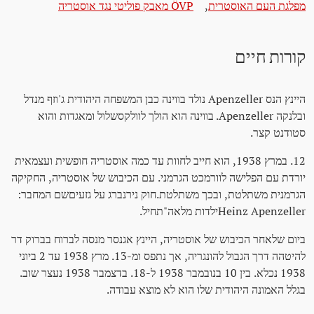
מפלגת העם האוסטרית
,
ÖVP מאבק פוליטי נגד אוסטריה
קורות חיים
היינץ הנס Apenzeller נולד בווינה כבן המשפחה היהודית ג'וזף מנדל
ובלנקה Apenzeller. בווינה הוא הולך לוולקסשלול ומאגדות והוא
סטודנט קצר.
12. במרץ 1938, הוא חייב לחוות עד כמה אוסטריה חופשית ועצמאית
יורדת עם הפלישה לוורמכט הגרמני. עם הכיבוש של אוסטריה, החקיקה
הגרמנית משתלטת, ובכך משתלטת.חוק נירנברג על גזעיםשם המחבר:
Heinz Apenzellerילדות מלאה"תחיל.
ביום שלאחר הכיבוש של אוסטריה, היינץ אגנסר מנסה לברוח בברוק דר
להיטהה דרך הגבול להונגריה, אך נתפס ומ-13. מרץ 1938 עד 2 ביוני
1938 נכלא. בין 10 בנובמבר 1938 ל-18. בדצמבר 1938 נעצר שוב.
בגלל האמונה היהודית שלו הוא לא מוצא עבודה.