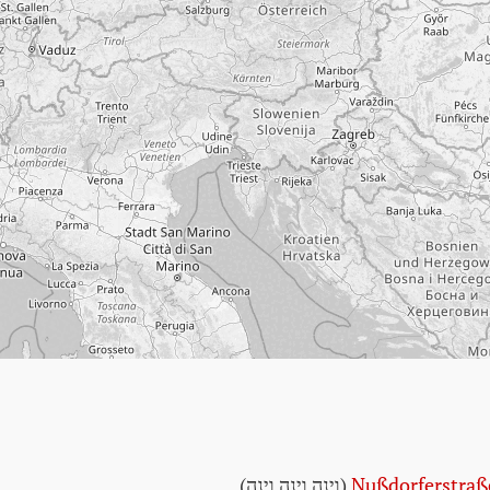
Nußdorferstraß
(וינה וינה וינה)