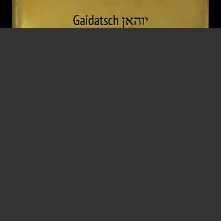
יוהאן Gaidatsch
עובדים עובדים
* 12 יוני 1903
† 30 נובמבר 1973
וינה וינה וינה
וינה וינה וינה
אחריות
,
מחנות ריכוז
,
KZ בוכנוולד
AntennaPod