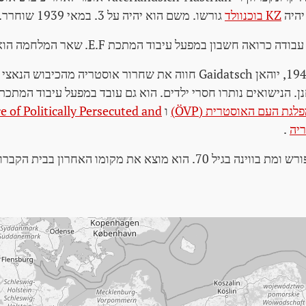
KZ בוכנוולד
גורשו. משם הוא יהיה על 3. במאי 1939 שוחרר.
ה חשבון במפעל עיבוד המתכת E.F. שאר המלחמה הוא עובד שם ללא ספק.
בחודש אפריל ומאי 1945, יוהאן Gaidatsch חווה את שחרור אוסטריה מה
לגת העם האוסטרית (ÖVP)
ו
of Politically Persecuted and
.
מוצא את מקומו האחרון בבית הקברות וינה-דרום מערב.