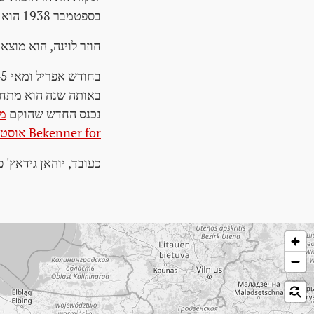
בספטמבר 1938 הוא יהיה
חוזר לוינה, הוא מוצא עבודה כרוא
נכנס החדש שהוקם
מפ
Bekenner for אוסטריה
כעובד, יוהאן גידאץ' פורש ומת בווינה בגיל 70. הוא 
לג על המפה