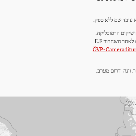
כיבוש הנאצי ושיקום הרפובליקה.
באותה שנה הוא מתחנן. הנישואים נותרו חסרי ילדים. הוא גם עובד במפעל עיבוד המתכת לאחר השחרור E.F
ÖVP-Cameraditure 