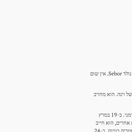
יוהאן אדולף Gaidatsch מגיע לעולם בוינה כבנו של פיאקר, לאופולד Gaidatsch וג'וזףa, נולד Sebor. אין שום
ל וינה. הוא מחויב
במרץ 1938, הוא חייב לחוות עד כמה אוסטריה החופשית ועצמאית שולטת בוורמכט הגרמני. ב-19 במרץ
ם אחרים, הוא חייב
לנקות את הרחובות של קרונקכרוזן ו- vaterländsich-Austrian אומר לאחר כיבוש אוסטריה בווינה. ב-24