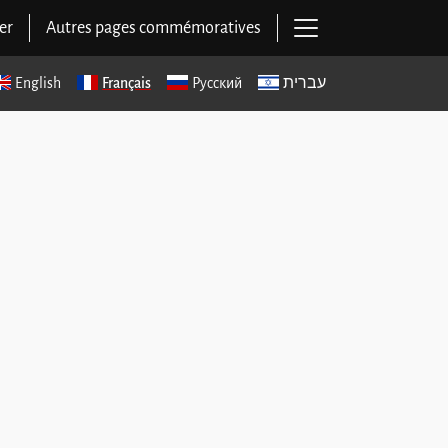
Ouvrir la navigat
er
Autres pages commémoratives
English
Français
Русский
עברית