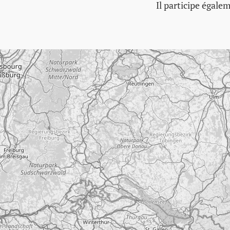
Il participe égale
Passer la carte