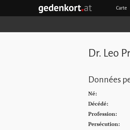
Aller au contenu principal
Aller à la navigation principale
Aller aux liens rapides
Carte
GEDENKORT - ACCUEIL
Dr. Leo 
Données pe
Né:
Décédé:
Profession:
Persécution: