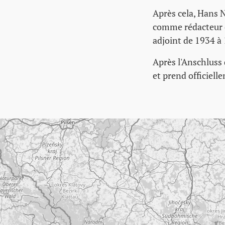
Après cela, Hans 
comme rédacteur d
adjoint de 1934 à
Après l'Anschluss d
et prend officiell
Passer la carte