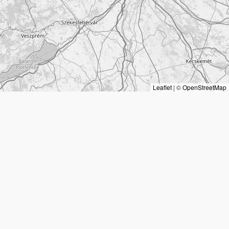
Leaflet
|
©
OpenStreetMap