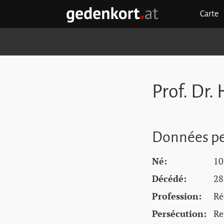
Aller au contenu principal
Aller à la navigation principale
Aller aux liens rapides
Carte
GEDENKORT - ACCUEIL
Prof. Dr.
Données pe
Né:
10
Décédé:
28
Profession:
Ré
Persécution:
Re