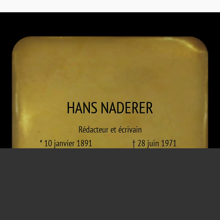
HANS
NADERER
Rédacteur et écrivain
* 10 janvier 1891
† 28 juin 1971
Oberstinkenbrunn
Vienne
Rejet