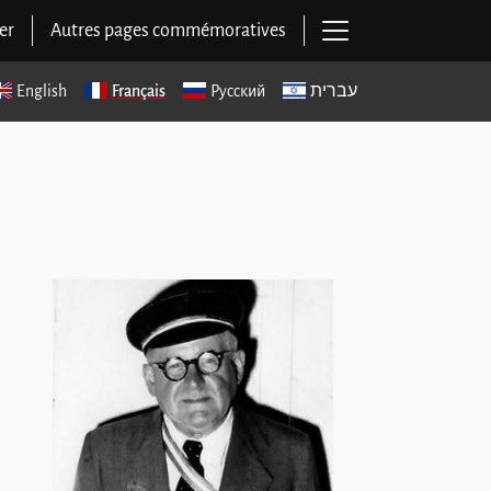
Ouvrir la navigat
er
Autres pages commémoratives
English
Français
Русский
עברית