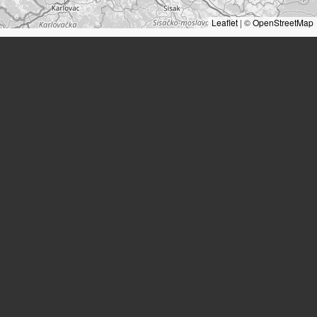
Leaflet
|
©
OpenStreetMap
Lieux
Lieu de résidence:
Amalienstraße 8
(Vienne)
Citations
Wiener Stadt- und Landesarchiv (WStLA)