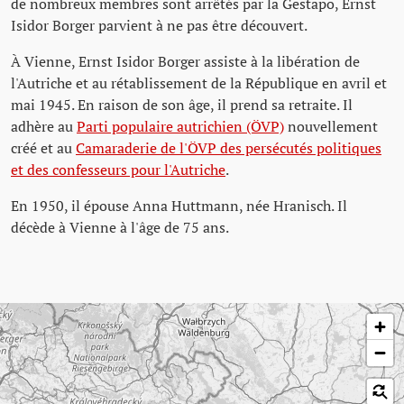
de nombreux membres sont arrêtés par la Gestapo, Ernst
Isidor Borger parvient à ne pas être découvert.
À Vienne, Ernst Isidor Borger assiste à la libération de
l'Autriche et au rétablissement de la République en avril et
mai 1945. En raison de son âge, il prend sa retraite. Il
adhère au
Parti populaire autrichien (ÖVP)
nouvellement
créé et au
Camaraderie de l'ÖVP des persécutés politiques
et des confesseurs pour l'Autriche
.
En 1950, il épouse Anna Huttmann, née Hranisch. Il
décède à Vienne à l'âge de 75 ans.
Passer la carte