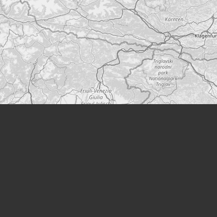
Leaflet
|
©
OpenStreetMap
Un projet de
Modern Society