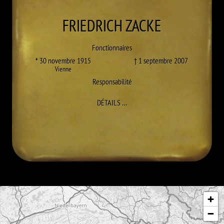
FRIEDRICH
ZACKE
Fonctionnaires
* 30 novembre 1915
† 1 septembre 2007
Vienne
Responsabilité
À FRIEDRICH ZACKE
DÉTAILS
…
Passer la carte